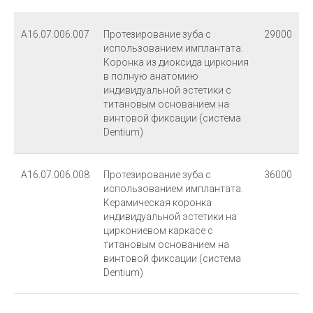
ИНФОРМАЦИЯ
О клинике
А16.07.006.007
Протезирование зуба с
29000
использованием имплантата.
Команда
Коронка из диоксида циркония
в полную анатомию
Фото работ
индивидуальной эстетики с
Индивидуальное обучение
титановым основанием на
винтовой фиксации (система
Dentium)
© 2026 Стоматология «Виктория». Все права защищены.
А16.07.006.008
Протезирование зуба с
36000
использованием имплантата.
Керамическая коронка
индивидуальной эстетики на
циркониевом каркасе с
титановым основанием на
винтовой фиксации (система
Dentium)