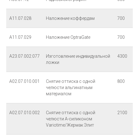
А11.07.028
Наложение коффердам
700
А11.07.029
Наложение OptraGate
700
А23.07.002.077
Изготовление индивидуальной
4300
Будем благодарны за ваши отзывы
ложки
А02.07.010.001
Снятие оттиска с одной
800
челюсти альгинатным
материалом
А02.07.010.002
Снятие оттиска с одной
2100
челюсти А-силиконом
Variotime/Жермак Элит