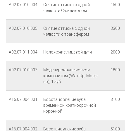
А02.07.010.004
Снятие оттиска с одной
1500
челюсти С-силиконом
А02.07.010.005
Снятие оттиска с одной
3300
челюсти с трансфером
А02.07.011.004
Наложение лицевой дуги
2000
А02.07.010.007
Моделирование воском,
1800
композитом (Wax-Up, Mock-
up), 1 зуб
г. Курск, проспект Победы, д.4, оф. 6
Время приема Пн-Сб: 09:00 - 20:00
А16.07.004.001
Восстановление зуба
3100
Вс: выходной
временной краткосрочной
коронкой
+7-951-324-54-35
А16.07.004.002
Восстановление зуба
5100