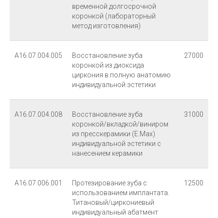
Следите за нашими
временной долгосрочной
акциями и конкурсами
в группе вконтекте
коронкой (лабораторный
метод изготовления)
УСЛУГИ
A16.07.004.005
Восстановление зуба
27000
Реставрация зубов
коронкой из диоксида
Удаление зубов
циркония в полную анатомию
индивидуальной эстетики
Лечение каналов
Фотодинамическая терапия
А16.07.004.008
Восстановление зуба
31000
Отбеливание
коронкой/вкладкой/виниром
из пресскерамики (E.Max)
Пародонтологическое лечение
индивидуальной эстетики с
нанесением керамики
Гигиена
Имплантация
А16.07.006.001
Протезирование зуба с
12500
Протезирование
использованием имплантата.
Исправление прикуса
Титановый/циркониевый
индивидуальный абатмент