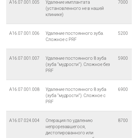
Вс: выходной
А16.07.001.005
Удаление имплантата
7000
(установленного не в нашей
клинике)
+7-951-324-54-35
Следите за нашими
А16.07.001.006
Удаление постоянного зуба.
5200
акциями и конкурсами
Сложное с PRF
в группе вконтекте
УСЛУГИ
А16.07.001.007
Удаление постоянного 8 зуба
5900
(зуба "мудрости"). Сложное без
Реставрация зубов
PRF
Удаление зубов
Лечение каналов
А16.07.001.008
Удаление постоянного 8 зуба
6900
(зуба "мудрости"). Сложное с
Фотодинамическая терапия
PRF
Отбеливание
Пародонтологическое лечение
А16.07.024.004
Операция по удалению
8700
непрорезавшегося,
Гигиена
дистопированного или