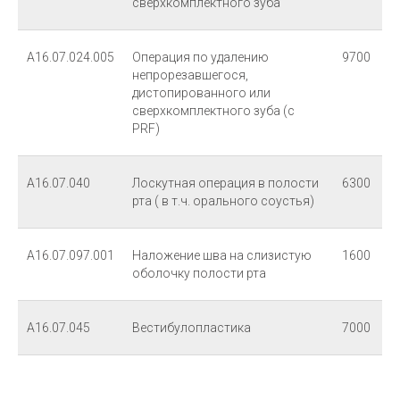
Имплантация
сверхкомплектного зуба
Протезирование
А16.07.024.005
Операция по удалению
9700
Исправление прикуса
непрорезавшегося,
дистопированного или
ИНФОРМАЦИЯ
сверхкомплектного зуба (с
PRF)
О клинике
Команда
А16.07.040
Лоскутная операция в полости
6300
Фото работ
рта ( в т.ч. орального соустья)
Индивидуальное обучение
А16.07.097.001
Наложение шва на слизистую
1600
© 2026 Стоматология «Виктория». Все права защищены.
оболочку полости рта
А16.07.045
Вестибулопластика
7000