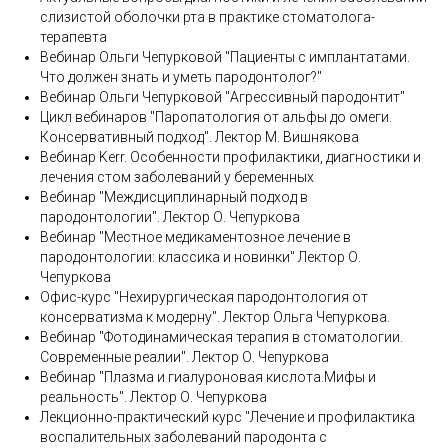
слизистой оболочки рта в практике стоматолога-
терапевта
Вебинар Ольги Чепурковой "Пациенты с имплантатами.
Что должен знать и уметь пародонтолог?"
Вебинар Ольги Чепурковой "Агрессивный пародонтит"
Цикл вебинаров "Паропатология от альфы до омеги.
Консервативный подход". Лектор М. Вишнякова
Вебинар Kerr. Особенности профилактики, диагностики и
лечения стом заболеваний у беременных
Вебинар "Междисциплинарный подход в
пародонтологии". Лектор О. Чепуркова
Вебинар "Местное медикаментозное лечение в
пародонтологии: классика и новинки" Лектор О.
Чепуркова
Офис-курс "Нехирургическая пародонтология от
консерватизма к модерну". Лектор Ольга Чепуркова.
Вебинар "Фотодинамическая терапия в стоматологии.
Современные реалии". Лектор О. Чепуркова
Вебинар "
Плазма и гиалуроновая кислота.Мифы и
реальность
". Лектор О. Чепуркова
Лекционно-практический курс "Лечение и профилактика
воспалительных заболеваний пародонта с